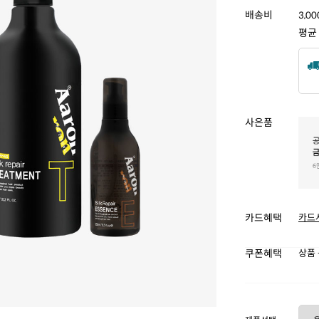
배송비
3,0
평균
사은품
카드혜택
카드
쿠폰혜택
상품 