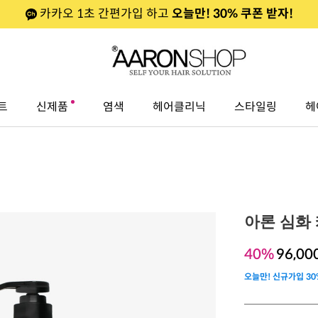
카카오 1초 간편가입 하고
오늘만! 30% 쿠폰 받자!
트
신제품
염색
헤어클리닉
스타일링
헤
아론 심화 케
40%
96,00
오늘만! 신규가입 30