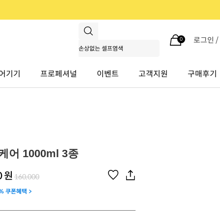
로그인 
0
어기기
프로페셔널
이벤트
고객지원
구매후기
어 1000ml 3종
0
원
160,000
% 쿠폰혜택 >