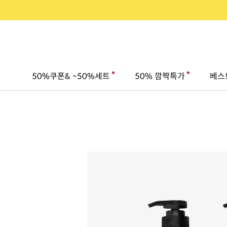
50%쿠폰& ~50%세트
50% 깜짝특가
베스