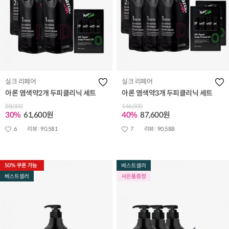
실크 리페어
실크 리페어
아론 염색약2개 두피클리닉 세트
아론 염색약3개 두피클리닉 세트
88,000
146,000
30%
61,600원
40%
87,600원
6
리뷰 :
90,581
7
리뷰 :
90,588