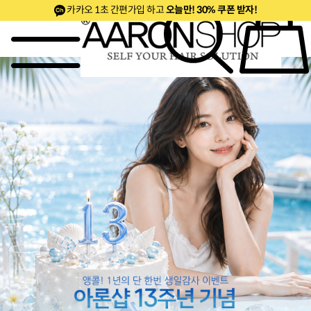
카카오 1초 간편가입 하고
오늘만! 30% 쿠폰 받자!
~50%세트& 20%쿠폰
50% 깜짝특가
베스트
신제품
로페셔널