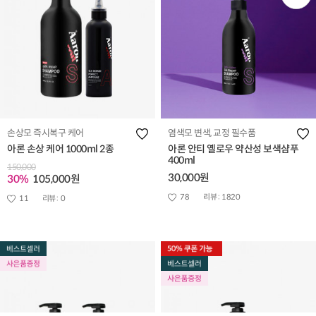
손상모 즉시복구 케어
염색모 변색, 교정 필수품
아론 손상 케어 1000ml 2종
아론 안티 옐로우 약산성 보색샴푸
400ml
150,000
30,000원
30%
105,000원
78
리뷰 :
1820
11
리뷰 :
0