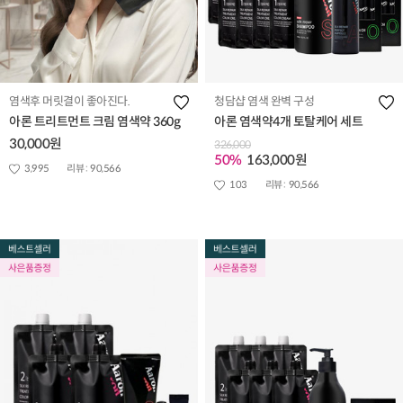
염색후 머릿결이 좋아진다.
청담샵 염색 완벽 구성
아론 트리트먼트 크림 염색약 360g
아론 염색약4개 토탈케어 세트
30,000원
326,000
50%
163,000원
3,995
리뷰 :
90,566
103
리뷰 :
90,566