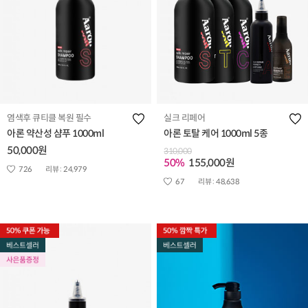
염색후 큐티클 복원 필수
실크 리페어
아론 약산성 샴푸 1000ml
아론 토탈 케어 1000ml 5종
50,000원
310,000
50%
155,000원
726
리뷰 :
24,979
67
리뷰 :
48,638