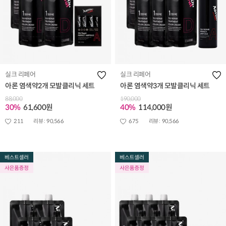
실크 리페어
실크 리페어
아론 염색약2개 모발클리닉 세트
아론 염색약3개 모발클리닉 세트
88,000
190,000
30%
61,600원
40%
114,000원
211
리뷰 :
90,566
675
리뷰 :
90,566