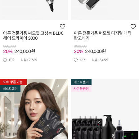
아론 전문가용 써모젯 고성능 BLDC
아론 전문가용 써모젯 디지털 매직
헤어 드라이어 3000
판고데기
300,000
300,000
20%
240,000원
20%
240,000원
102
리뷰 :
2,765
137
리뷰 :
5,059