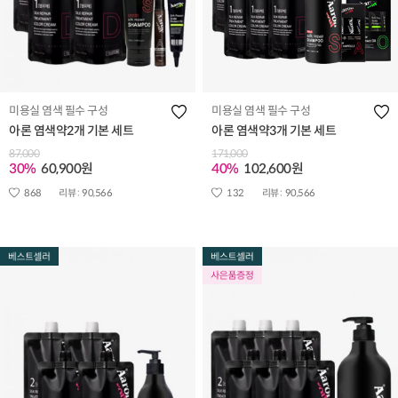
미용실 염색 필수 구성
미용실 염색 필수 구성
아론 염색약2개 기본 세트
아론 염색약3개 기본 세트
87,000
171,000
30%
60,900원
40%
102,600원
868
리뷰 :
90,566
132
리뷰 :
90,566