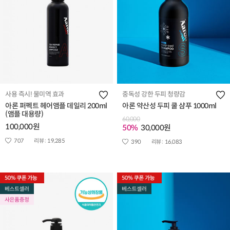
사용 즉시! 물미역 효과
중독성 강한 두피 청량감
아론 퍼펙트 헤어앰플 데일리 200ml
아론 약산성 두피 쿨 샴푸 1000ml
(앰플 대용량)
60,000
100,000원
50%
30,000원
707
리뷰 :
19,285
390
리뷰 :
16,083