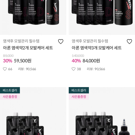
염색후 모발관리 필수템
염색후 모발관리 필수템
아론 염색약2개 모발케어 세트
아론 염색약3개 모발케어 세트
85,000
140,000
30%
59,500원
40%
84,000원
66
리뷰 :
90,566
38
리뷰 :
90,566