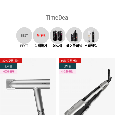
TimeDeal
염색약
BEST
깜짝특가
헤어클리닉
스타일링