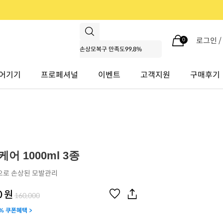
로그인 
0
어기기
프로페셔널
이벤트
고객지원
구매후기
어 1000ml 3종
으로 손상된 모발관리
0
원
160,000
% 쿠폰혜택 >