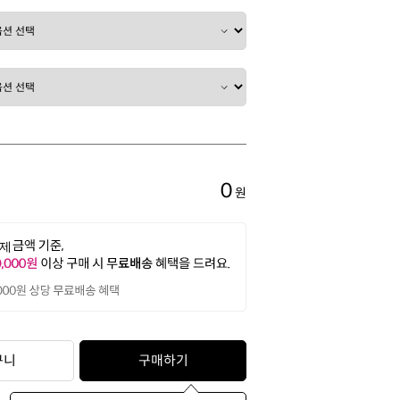
0
원
구니
구매하기