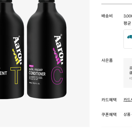
배송비
3,0
평균
사은품
카드혜택
카드
쿠폰혜택
상품 