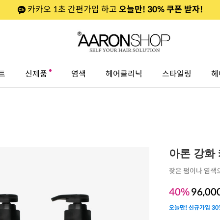
카카오 1초 간편가입 하고
오늘만! 30% 쿠폰 받자!
트
신제품
염색
헤어클리닉
스타일링
헤
아론 강화 케
잦은 펌이나 염색
40%
96,00
오늘만! 신규가입 30