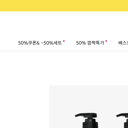
50%쿠폰& ~50%세트
50% 깜짝특가
베스