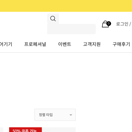
로그인 
0
어기기
프로페셔널
이벤트
고객지원
구매후기
정렬 타입