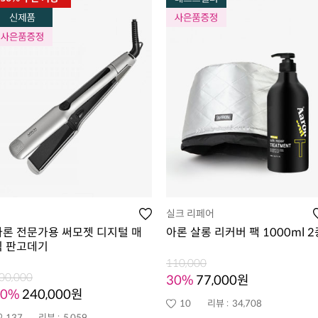
실크 리페어
아론 전문가용 써모젯 디지털 매
아론 살롱 리커버 팩 1000ml 2
직 판고데기
110,000
00,000
30%
77,000원
20%
240,000원
10
리뷰 :
34,708
137
리뷰 :
5,059