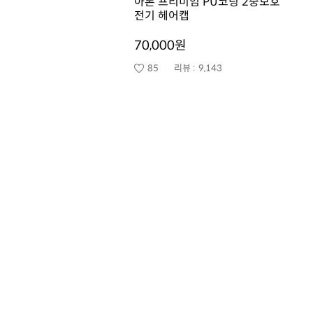
아론 프리미엄 PU코팅 2중보호
전기 헤어캡
70,000원
85
리뷰 :
9,143