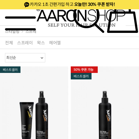
카카오 1초 간편가입 하고
오늘만! 30% 쿠폰 받자!
~50%세트& 20%쿠폰
50% 깜짝특가
베스트
신제품
스타일링
스프레이/왁스/젤
전체
스프레이
왁스
헤어젤
로페셔널