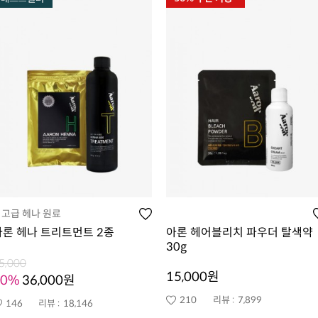
고급 헤나 원료
아론 헤나 트리트먼트 2종
아론 헤어블리치 파우더 탈색약
30g
5,000
15,000원
20%
36,000원
210
리뷰 :
7,899
146
리뷰 :
18,146