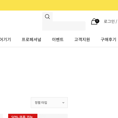
로그인 
0
어기기
프로페셔널
이벤트
고객지원
구매후기
정렬 타입