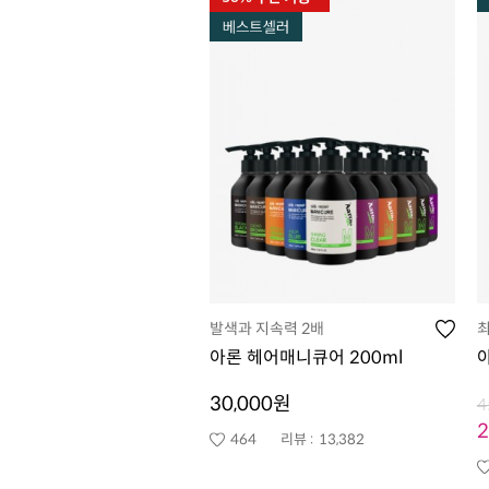
발색과 지속력 2배
최
아론 헤어매니큐어 200ml
30,000원
4
464
리뷰 :
13,382