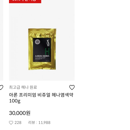
최고급 헤나 원료
아론 프리미엄 비쥬얼 헤나염색약
100g
30,000원
228
리뷰 :
11,988