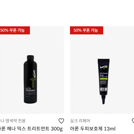
나 염색약 전용
실크 리페어
아론 헤나 믹스 트리트먼트 300g
아론 두피보호제 13ml