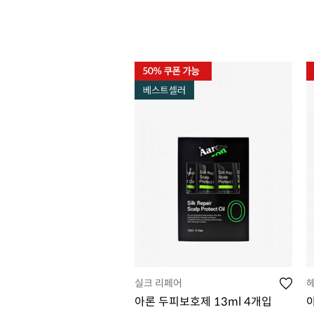
실크 리페어
헤
아론 두피보호제 13ml 4개입