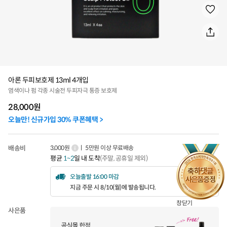
아론 두피보호제 13ml 4개입
염색이나 펌 각종 시술전 두피자극 통증 보호제
28,000
원
오늘만! 신규가입 30% 쿠폰혜택 >
배송비
3,000원
ㅣ 5만원 이상 무료배송
평균
1~2
일 내 도착
(주말, 공휴일 제외)
오늘출발 16:00 마감
지금 주문 시 8/10(월)에 발송됩니다.
창닫기
사은품