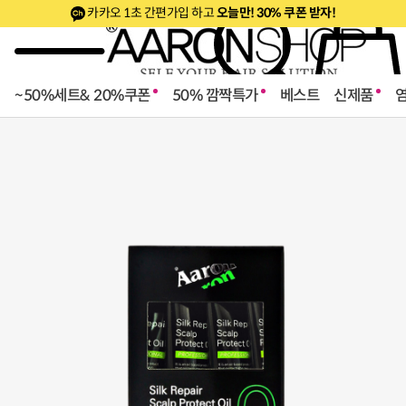
카카오 1초 간편가입 하고
오늘만! 30% 쿠폰 받자!
~50%세트& 20%쿠폰
50% 깜짝특가
베스트
신제품
로페셔널