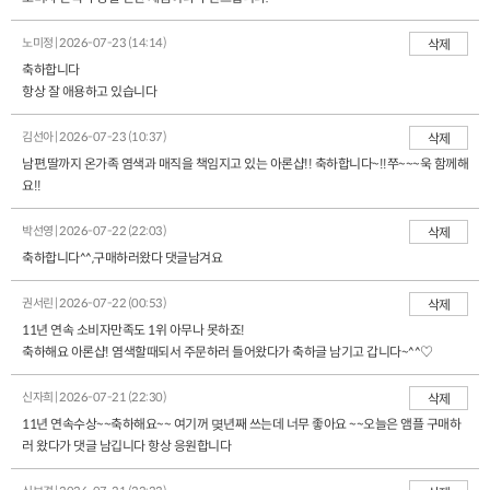
노미정 | 2026-07-23 (14:14)
삭제
축하합니다
항상 잘 애용하고 있습니다
김선아 | 2026-07-23 (10:37)
삭제
남편,딸까지 온가족 염색과 매직을 책임지고 있는 아론샵!! 축하합니다~!!쭈~~~욱 함께해
요!!
박선영 | 2026-07-22 (22:03)
삭제
축하합니다^^,구매하러왔다 댓글남겨요
권서린 | 2026-07-22 (00:53)
삭제
11년 연속 소비자만족도 1위 아무나 못하죠!
축하해요 아론샵! 염색할때되서 주문하러 들어왔다가 축하글 남기고 갑니다~^^♡
신자희 | 2026-07-21 (22:30)
삭제
11년 연속수상~~축하해요~~ 여기꺼 몆년째 쓰는데 너무 좋아요 ~~오늘은 앰플 구매하
러 왔다가 댓글 남깁니다 항상 응원합니다