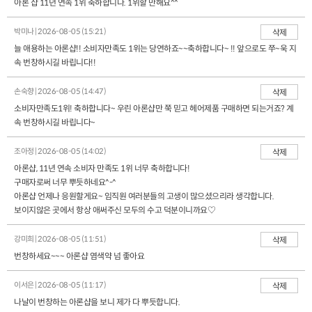
아론 샵 11년 연속 1위 축하합니다. 1위할 만해요^^
박미나 | 2026-08-05 (15:21)
삭제
늘 애용하는 아론샵!! 소비자만족도 1위는 당연하죠~~축하합니다~ !! 앞으로도 쭈~욱 지
속 번창하시길 바립니다!!
손숙향 | 2026-08-05 (14:47)
삭제
소비자만족도1위! 축하합니다~ 우린 아론샵만 쭉 믿고 헤어제품 구매하면 되는거죠? 계
속 번창하시길 바립니다~
조아정 | 2026-08-05 (14:02)
삭제
아론샵, 11년 연속 소비자 만족도 1위 너무 축하합니다!
구매자로써 너무 뿌듯하네요^-^
아론샵 언제나 응원할게요~ 임직원 여러분들의 고생이 많으셨으리라 생각합니다.
보이지않은 곳에서 항상 애써주신 모두의 수고 덕분이니까요♡
강미희 | 2026-08-05 (11:51)
삭제
번창하세요~~~ 아론샵 염색약 넘 좋아요
이서은 | 2026-08-05 (11:17)
삭제
나날이 번창하는 아론샵을 보니 제가 다 뿌듯합니다.