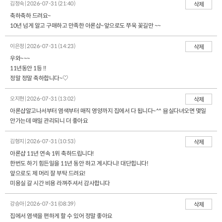
김정숙 | 2026-07-31 (21:40)
삭제
축하축하 드려요~
10년 넘게 알고 구매하고 만족한 아론샵~앞으로도 쭈욱 꽂길만 ~~
이은정 | 2026-07-31 (14:23)
삭제
우와~~~
11년동안 1등 !!
정말 정말 축하합니다~♡
오지현 | 2026-07-31 (13:02)
삭제
아론샵알고나서부터 염색부터 매직 영양까지 집에서 다 됩니다~^^ 묭실다녀오면 몇일
안가는데 매일 관리되니 더 좋아요
김형지 | 2026-07-31 (10:53)
삭제
아론샵 11년 연속 1위 축하드립니다!
한번도 하기 힘든일을 11년 동안 하고 계시다니! 대단힙니다!
앞으로도 제 머리 잘 부탁 드려요!
미용실 갈 시간 비용 라껴주셔서 감사합니다
강승아 | 2026-07-31 (08:39)
삭제
집에서 염색을 편하게 할 수 있어 정말 좋아요