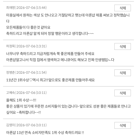
최애영 | 2026-07-06 (15:44)
삭제
미용실에서 원하는 색상 도 안나오고 거절당하고 햇는데 아론샵 제품 써보고 정착했습니
다
모든제품들이 다 좋은것 같아요
축하드리고 아론샵 알게 되어 정말 행운이라고 생각합니다~~~
허정목 | 2026-07-06 (13:31)
삭제
너무너무 축하드리고 지금처럼게속 쭉 좋은제품 만들어 주세요
아론샵알고나서 직접 집에서 염색하고 메니큐어도 해보고 진짜 인생템입ㄴ다
정병춘 | 2026-07-06 (11:54)
삭제
11년간 1위수상♡역시 최고!!앞으로도 좋은제품 만들어주새요
고혜숙 | 2026-07-06 (10:11)
삭제
올해도 1위 수상~~!!!
좋은 상품이 있기에 꾸준한 소비자들이 있는겁니다~앞으로도 성분 좋은 제품들로 만나고
싶어요 ~축하합니다~~!!
김영자 | 2026-07-06 (10:11)
삭제
아론샵 11년 연속 소비자만족도 1위 수상 축하드려요 !!