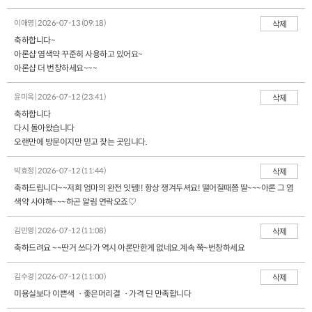
이애영 | 2026-07-13 (09:18)
삭제
축하합니다~
아론샵 염색약 꾸준히 사용하고 있어요~
아론샵 더 번창하세요~~~
윤미옥 | 2026-07-12 (23:41)
삭제
축하합니다
다시 돌아왔습니다
오랜만에 방문이지만 믿고 찾는 곳입니다.
박효정 | 2026-07-12 (11:44)
삭제
축하드립니다~~저희 엄마의 완전 잇템!! 항상 쟁겨두셔요! 떨어질때쯤 딸~~~아론 그 염
색약 사야해~~~하곤 알림 연락오죠♡
김민영 | 2026-07-12 (11:08)
삭제
축하드려요 ~~딴거 쓰다가 역시 아론만한게 없네요.계속 쭉~번창하세요
김수경 | 2026-07-12 (11:00)
삭제
미용실보다 이쁜색 ㆍ좋은머리결 ㆍ가격 딘 만족합니다