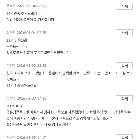
문정희 | 2026-08-04 (08:06)
삭제
11년연속 추카드립니다.
항상 애용하고있어요. 감사합니다.
최대진 | 2026-08-04 (07:28)
삭제
11년 연속1위!
축하드림니다!
앞으로도 변함없이 무궁한발전기원드림니다!
전진경 | 2026-08-03 (22:43)
삭제
친구 소개로 쓰게 되었는데 미용실에서 염색한 것보다 만족도가 높아 엄마도 저도 잘 쓰고
읺어요~
11년 1워 축하드려요!
김진영 | 2026-08-03 (14:31)
삭제
축하드려요~^^
좋은상품을 만들어주셔서 감사한 마음으로 사용했습니다. 현재 투병중이라 염색을 할수
없어 아쉽지만 식구들은 제가 아론샵 제품으로 셀프염색 해주고 있어요~^^
좋은제품 만들어주셔서 감사 또 감사드려요 ♡
이수정 | 2026-08-03 (14:17)
삭제