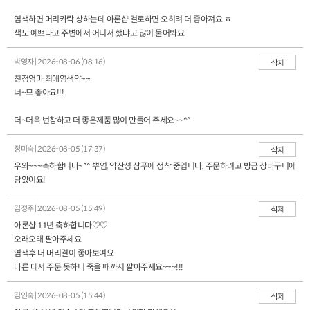
염색하면 머리카락 상하는데 아론샵 걸로하면 오히려 더 좋아져요 ㅎ
색도 예쁘다고 주변에서 어디서 했냐고 많이 물어봐요
박영자 | 2026-08-06 (08:16)
삭제
친정엄마 최애염색약~~
너~므 좋아요!!!
더~더욱 번창하고 더 좋은제품 많이 만들어 주세요~~^^
정미숙 | 2026-08-05 (17:37)
삭제
우와~~~축하합니다~^^ 뿌염, 약산성 샴푸에 정착 중입니다. 주문하려고 방금 장바구니에
담았어요!
김정주 | 2026-08-05 (15:49)
삭제
아론샵 11년 축하합니다♡♡
오래오래 팔아주세요
염색후 더 머리결이 좋아보여요
다른 데서 주문 못하니 죽을 때까지 팔아주세요~~~!!!
김인숙 | 2026-08-05 (15:44)
삭제