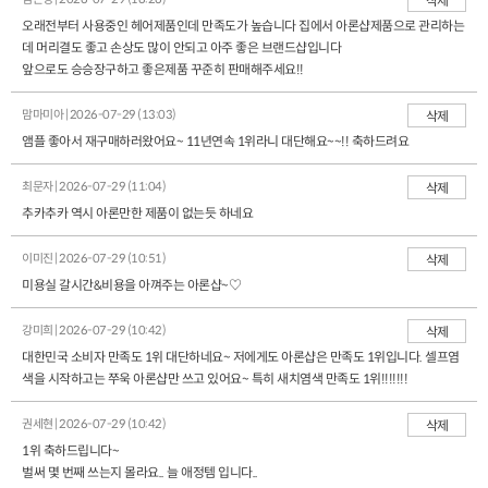
삭제
오래전부터 사용중인 헤어제품인데 만족도가 높습니다 집에서 아론샵제품으로 관리하는
데 머리결도 좋고 손상도 많이 안되고 아주 좋은 브랜드샵입니다
앞으로도 승승장구하고 좋은제품 꾸준히 판매해주세요!!
맘마미아 | 2026-07-29 (13:03)
삭제
앰플 좋아서 재구매하러왔어요~ 11년연속 1위라니 대단해요~~!! 축하드려요
최문자 | 2026-07-29 (11:04)
삭제
추카추카 역시 아론만한 제품이 없는듯 하네요
이미진 | 2026-07-29 (10:51)
삭제
미용실 갈시간&비용을 아껴주는 아론샵~♡
강미희 | 2026-07-29 (10:42)
삭제
대한민국 소비자 만족도 1위 대단하네요~ 저에게도 아론샵은 만족도 1위입니다. 셀프염
색을 시작하고는 쭈욱 아론샵만 쓰고 있어요~ 특히 새치염색 만족도 1위!!!!!!!
권세현 | 2026-07-29 (10:42)
삭제
1위 축하드립니다~
벌써 몇 번째 쓰는지 몰라요.. 늘 애정템 입니다..