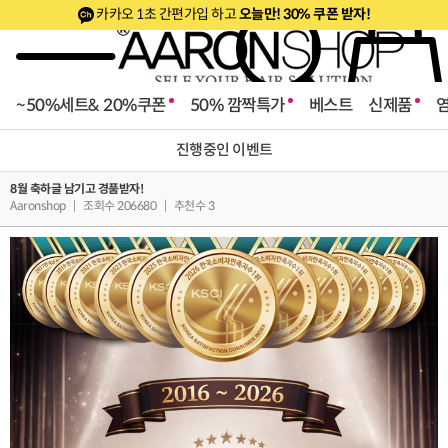
카카오 1초 간편가입 하고
오늘만! 30% 쿠폰 받자!
~50%세트& 20%쿠폰
50% 깜짝특가
베스트
신제품
진행중인 이벤트
8월 축하글 남기고 경품받자!
Aaronshop
|
조회수 206680
|
추천수 3
로페셔널