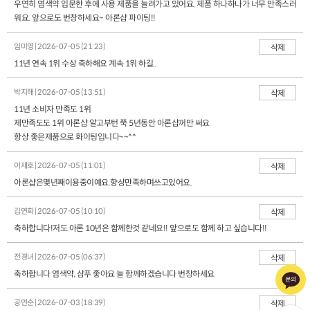
우연히 염색약 입문한 후에 사용 제품을 늘려가고 있어요. 제품 하나하나가 너무 만족스러
워요. 앞으로도 번창하세요~ 아론샵 파이팅!!
임미영 | 2026-07-05 (21:23)
삭제
11년 연속 1위 수상 축하해요 계속 1위 하길..
박지해 | 2026-07-05 (13:51)
삭제
11년 소비자 만족도 1위
제만족도도 1위 아론샵 알고부턴 쭉 5년동안 아론샵꺼만 써요
항상 좋은제품으로 화이팅입니다~~^^
이재호 | 2026-07-05 (11:01)
삭제
아론샵은몇년째이용중이예요.향상만족하며쓰고있어요.
김연희 | 2026-07-05 (10:10)
삭제
축하합니다!저도 아론 10년은 함께한것 같네요!! 앞으로도 함께 하고 싶습니다!!
전경녀 | 2026-07-05 (06:37)
삭제
축하합니다 염색약, 샴푸 좋아요 늘 함께하겠습니다 번창하세요
공연순 | 2026-07-03 (18:39)
삭제