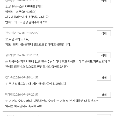
신보경 | 2026-07-21 (22:23)
삭제
11년 연속~소비자만족도1위!!!!
짝짝짝~ 너무축하드려요:)
재구매하러왔다가 댓글남깁니다~♡
만족도 최고♡평생 팔아주세여ㅎㅎ
전지선 | 2026-07-21 (22:22)
삭제
11주년 축하드려요,
저도 n년째 사용중인데 앞으로도 함께하고 응원합니다.
심희영 | 2026-07-21 (19:11)
삭제
늘 사용하는 염색약인데 11년 연속 수상이라니 믿고 사용합니다 주변에도 자랑스럽게 추
천해도 되겠네요 앞으로도 번창하세요 축하드립니다
김미숙 | 2026-07-20 (14:57)
삭제
11주년 축하드립니다. 사본 염색약중에 최고입니다.
박혜림 | 2026-07-19 (23:57)
삭제
11년 연속 수상이라니~이렇게 연속 수상하는 이유 써 본 사람들은 다 알겠죠^^
역시는 역시입니다 축하해요!!!