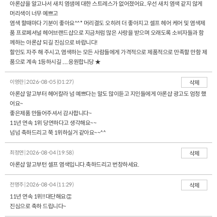
아론샵을 알고나서 새치 염샘에 대한 스트레스가 없어졌어요..우선 새치 염색 같지 않게
머리색이 너무 예쁘고
염색 할때마다 기분이 좋아요^^* 머리결도 오히려 더 좋아지고 셀프 헤어 케어 및 염색제
품 프로페셔널 헤어브랜드샵으로 지금처럼 많은 사랑을 받으며 오래도록 소비자들과 함
께하는 아론샵 되길 진심으로 바랍니다!
할인도 자주 해 주시고, 염색하는 모든 사람들에게 가격적으로 제품적으로 만족할 만함 제
품으로 계속 1등하시길 .....응원합니당 ★
이영란 | 2026-08-05 (01:27)
삭제
아론샵 알고부터 헤어칼라 넘 예쁘다는 말도 많이듣고 지인들에게 아론샵 광고도 엄청 했
어요~
좋은제품 만들어주셔서 감사합니다~
11년 연속 1위 당연하다고 생각해요~~
넘넘 축하드리고 쭉 1위하실거 같아요~~^^
최정연 | 2026-08-04 (19:58)
삭제
아론샵 알고부턴 셀프 염색입니다.축하드리고 번창하세요.
전명주 | 2026-08-04 (11:29)
삭제
11년 연속 1위!!대단해요👏
진심으로 축하 드립니다~