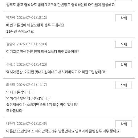
샴푸도 좋고 염색약도 좋아요 3주에 한번정도 염색하는데 머릿결이 덜상해요
박지혜 | 2026-07-01 (18:12)
삭제
매번 아론샵에서 탈모완화 샴푸 구매해요
11주년 축하드려요
김영숙 | 2026-07-01 (15:00)
삭제
여기껄로 염색하면 진짜 미용실보다 머릿결좋아요!!
신봉금 | 2026-07-01 (14:20)
삭제
역시아론샆. 여기껀 멋내기같이해도 새치커버되고 머리결도덜상해요!!
최선미 | 2026-07-01 (11:17)
삭제
역시 아론샵입니다
염색약은 몇년째 아론샵입니다
좋은제품이라 소비자만족도 1위 할수 밖이 없네요!
축하합니다
나애경 | 2026-07-01 (10:49)
삭제
아론샵 11년연속 소비자 만족도 1위 받을만해요 염색아콰 쿨링샴푸 너무 좋아요