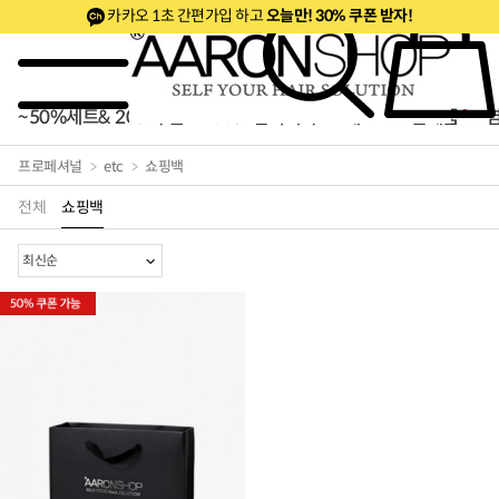
카카오 1초 간편가입 하고
오늘만! 30% 쿠폰 받자!
~50%세트& 20%쿠폰
50% 깜짝특가
베스트
신제품
프로페셔널
etc
쇼핑백
전체
쇼핑백
로페셔널