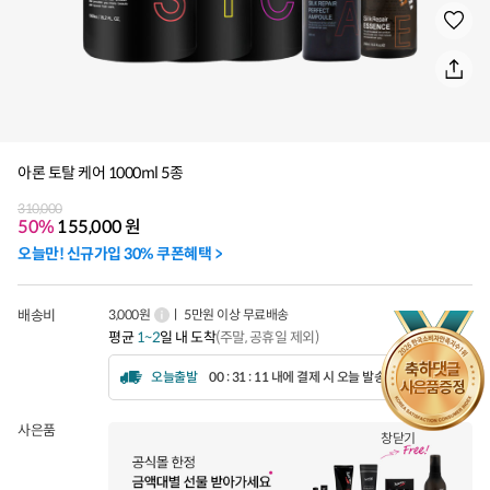
아론 토탈 케어 1000ml 5종
310,000
50%
155,000
원
오늘만! 신규가입 30% 쿠폰혜택 >
배송비
3,000원
ㅣ 5만원 이상 무료배송
평균
1~2
일 내 도착
(주말, 공휴일 제외)
오늘출발
00 : 31 : 09 내에 결제 시 오늘 발송됩니다.
사은품
창닫기