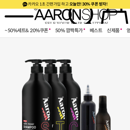
카카오 1초 간편가입 하고
오늘만! 30% 쿠폰 받자!
~50%세트& 20%쿠폰
50% 깜짝특가
베스트
신제품
로페셔널