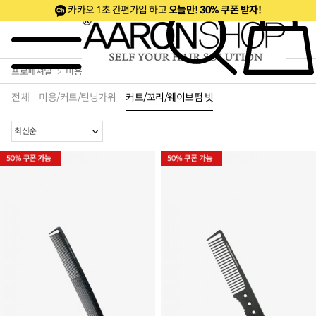
카카오 1초 간편가입 하고
오늘만! 30% 쿠폰 받자!
~50%세트& 20%쿠폰
50% 깜짝특가
베스트
신제품
프로페셔널
미용가위/빗
커트/꼬리/웨이브펌 빗
전체
미용/커트/틴닝가위
커트/꼬리/웨이브펌 빗
로페셔널