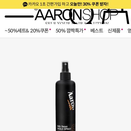
카카오 1초 간편가입 하고
오늘만! 30% 쿠폰 받자!
~50%세트& 20%쿠폰
50% 깜짝특가
베스트
신제품
로페셔널