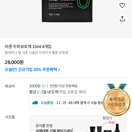
아론 두피보호제 13ml 4개입
염색이나 펌 각종 시술전 두피자극 통증 보호제
28,000
원
오늘만! 신규가입 30% 쿠폰혜택 >
배송비
3,000원
ㅣ 5만원 이상 무료배송
평균
1~2
일 내 도착
(주말, 공휴일 제외)
오늘출발
11 : 25 : 46 내에 결제 시 오늘 발송됩니다.
사은품
창닫기