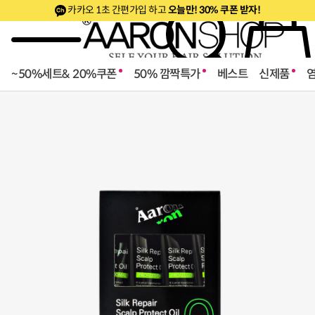
카카오 1초 간편가입 하고
오늘만! 30% 쿠폰 받자!
~50%세트& 20%쿠폰
50% 깜짝특가
베스트
신제품
로페셔널