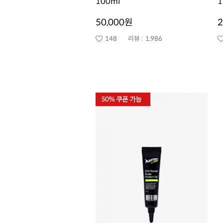
100ml
1
50,000원
2
148
리뷰 :
1,986