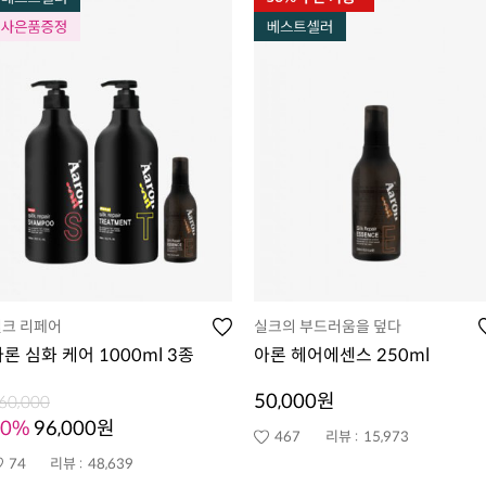
실크 리페어
실크의 부드러움을 덮다
론 심화 케어 1000ml 3종
아론 헤어에센스 250ml
50,000원
60,000
40%
96,000원
467
리뷰 :
15,973
74
리뷰 :
48,639