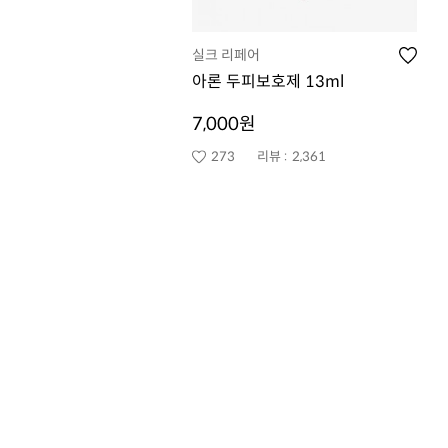
실크 리페어
아론 두피보호제 13ml
7,000원
273
리뷰 :
2,361