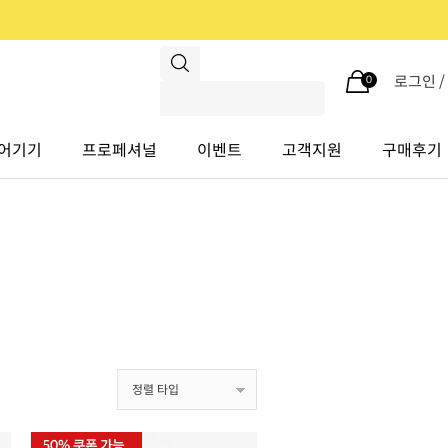
로그인 
0
어기기
프로페셔널
이벤트
고객지원
구매후기
정렬 타입