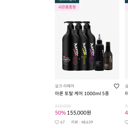
실크 리페어
아론 토탈 케어 1000ml 5종
아
310,000
1
50%
155,000원
67
리뷰 :
48,639