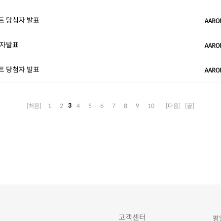
트 당첨자 발표
첨자발표
트 당첨자 발표
3
[처음]
1
2
4
5
6
7
8
9
10
[다음]
[끝]
고객센터
평일