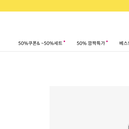
50%쿠폰& ~50%세트
50% 깜짝특가
베스