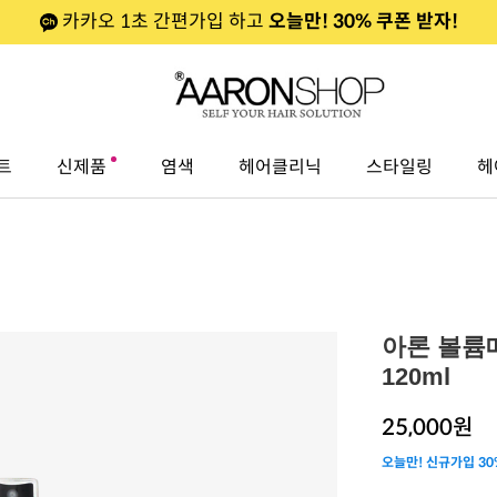
카카오 1초 간편가입 하고
오늘만! 30% 쿠폰 받자!
트
신제품
염색
헤어클리닉
스타일링
헤
아론 볼륨
120ml
25,000
원
오늘만! 신규가입 30