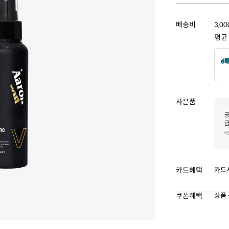
배송비
3,0
평균
사은품
카드혜택
카드
쿠폰혜택
상품 