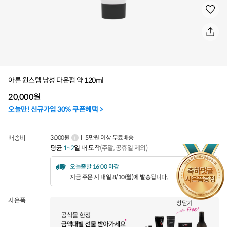
아론 원스텝 남성 다운펌 약 120ml
20,000
원
오늘만! 신규가입 30% 쿠폰혜택 >
배송비
3,000원
ㅣ 5만원 이상 무료배송
평균
1~2
일 내 도착
(주말, 공휴일 제외)
오늘출발 16:00 마감
지금 주문 시 내일 8/10(월)에 발송됩니다.
사은품
창닫기