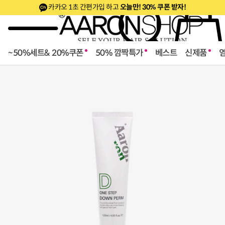
카카오 1초 간편가입 하고
오늘만! 30% 쿠폰 받자!
~50%세트& 20%쿠폰
50% 깜짝특가
베스트
신제품
로페셔널