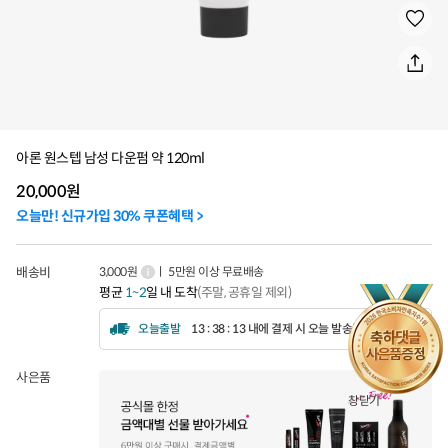
아론 원스텝 남성 다운펌 약 120ml
20,000
원
오늘만! 신규가입 30% 쿠폰혜택 >
배송비
3,000원
ㅣ 5만원 이상 무료배송
평균
1~2
일 내 도착
(주말, 공휴일 제외)
오늘출발
13 : 38 : 10 내에 결제 시 오늘 발송됩니다.
사은품
창닫기