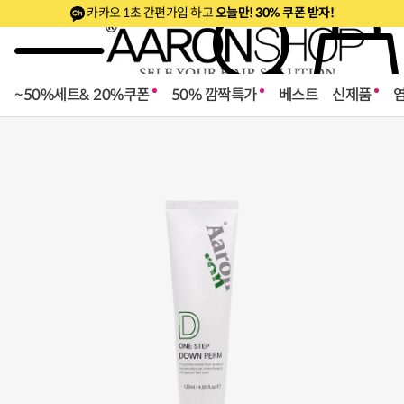
카카오 1초 간편가입 하고
오늘만! 30% 쿠폰 받자!
~50%세트& 20%쿠폰
50% 깜짝특가
베스트
신제품
로페셔널