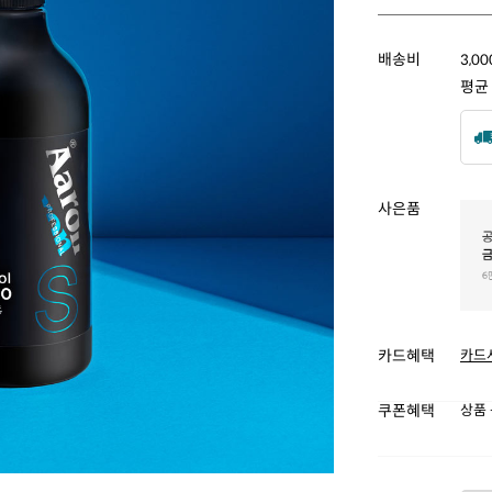
배송비
3,0
평균
사은품
카드혜택
카드
쿠폰혜택
상품 