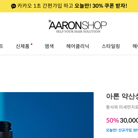
카카오 1초 간편가입 하고
오늘만! 30% 쿠폰 받자!
트
신제품
염색
헤어클리닉
스타일링
헤
아론 약산성
황사와 미세먼지로
50%
30,00
오늘만! 신규가입 30