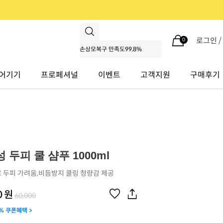
로그인 
0
어기기
프로페셔널
이벤트
고객지원
구매후기
 두피 쿨 샴푸 1000ml
 두피 가려움,비듬방지 쿨링 청량감 제공
0
원
60,000
% 쿠폰혜택 >