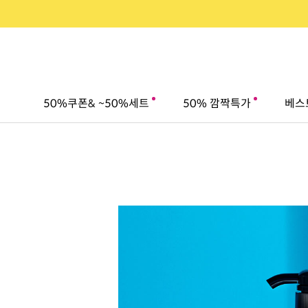
50%쿠폰& ~50%세트
50% 깜짝특가
베스