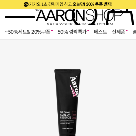
카카오 1초 간편가입 하고
오늘만! 30% 쿠폰 받자!
~50%세트& 20%쿠폰
50% 깜짝특가
베스트
신제품
로페셔널