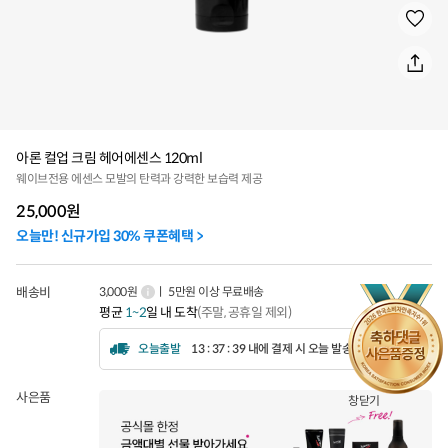
아론 컬업 크림 헤어에센스 120ml
웨이브전용 에센스 모발의 탄력과 강력한 보습력 제공
25,000
원
오늘만! 신규가입 30% 쿠폰혜택 >
배송비
3,000원
ㅣ 5만원 이상 무료배송
평균
1~2
일 내 도착
(주말, 공휴일 제외)
오늘출발
13 : 37 : 36 내에 결제 시 오늘 발송됩니다.
사은품
창닫기