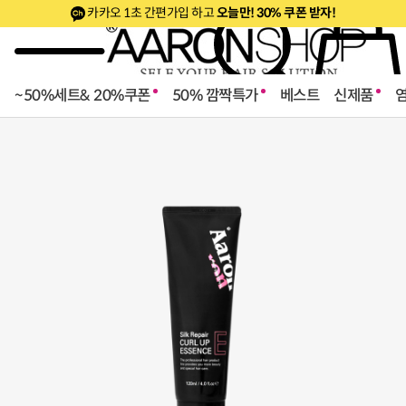
카카오 1초 간편가입 하고
오늘만! 30% 쿠폰 받자!
~50%세트& 20%쿠폰
50% 깜짝특가
베스트
신제품
로페셔널