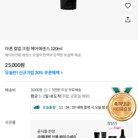
아론 컬업 크림 헤어에센스 120ml
웨이브전용 에센스 모발의 탄력과 강력한 보습력 제공
25,000
원
오늘만! 신규가입 30% 쿠폰혜택 >
배송비
3,000원
ㅣ 5만원 이상 무료배송
평균
1~2
일 내 도착
(주말, 공휴일 제외)
오늘출발
11 : 34 : 36 내에 결제 시 오늘 발송됩니다.
사은품
창닫기