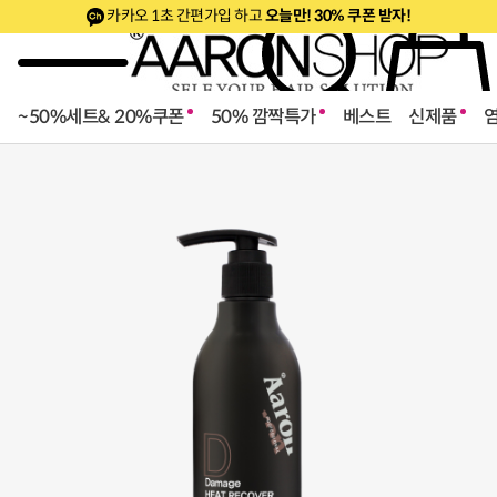
카카오 1초 간편가입 하고
오늘만! 30% 쿠폰 받자!
~50%세트& 20%쿠폰
50% 깜짝특가
베스트
신제품
로페셔널