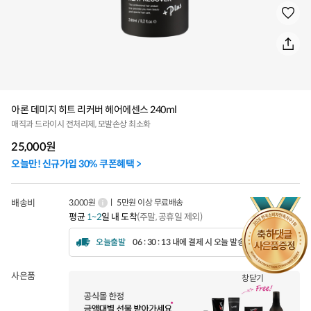
아론 데미지 히트 리커버 헤어에센스 240ml
매직과 드라이시 전처리제, 모발손상 최소화
25,000
원
오늘만! 신규가입 30% 쿠폰혜택 >
배송비
3,000원
ㅣ 5만원 이상 무료배송
평균
1~2
일 내 도착
(주말, 공휴일 제외)
오늘출발
06 : 30 : 10 내에 결제 시 오늘 발송됩니다.
사은품
창닫기