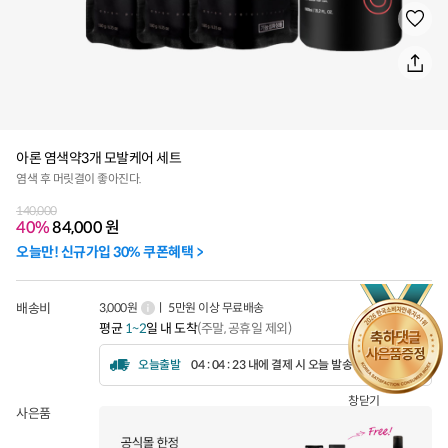
아론 염색약3개 모발케어 세트
염색 후 머릿결이 좋아진다.
140,000
40%
84,000
원
오늘만! 신규가입 30% 쿠폰혜택 >
배송비
3,000원
ㅣ 5만원 이상 무료배송
평균
1~2
일 내 도착
(주말, 공휴일 제외)
오늘출발
04 : 04 : 22 내에 결제 시 오늘 발송됩니다.
창닫기
사은품