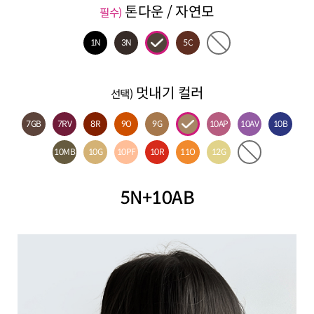
톤다운 / 자연모
필수)
1N
3N
5C
멋내기 컬러
선택)
7GB
7RV
8R
9O
9G
10AP
10AV
10B
10MB
10G
10PF
10R
11O
12G
5N+10AB