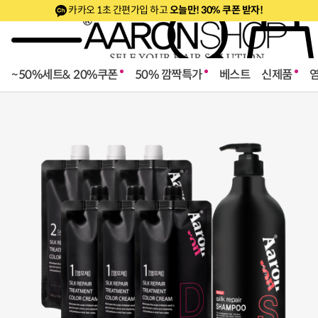
카카오 1초 간편가입 하고
오늘만! 30% 쿠폰 받자!
~50%세트& 20%쿠폰
50% 깜짝특가
베스트
신제품
로페셔널