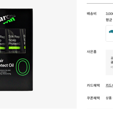
배송비
3,0
평균
사은품
카드혜택
카드
쿠폰혜택
상품 