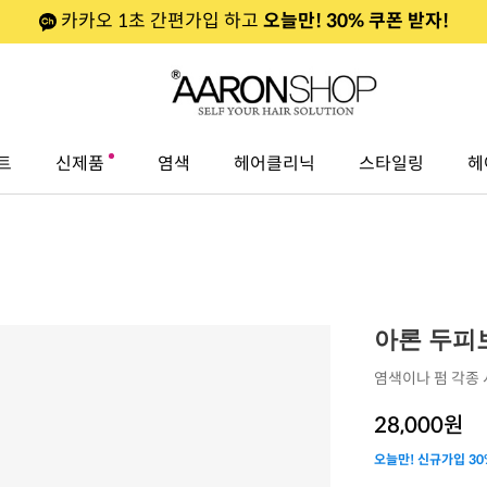
카카오 1초 간편가입 하고
오늘만! 30% 쿠폰 받자!
트
신제품
염색
헤어클리닉
스타일링
헤
아론 두피보
염색이나 펌 각종
28,000
원
오늘만! 신규가입 30