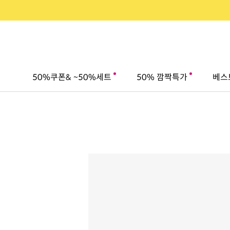
50%쿠폰& ~50%세트
50% 깜짝특가
베스