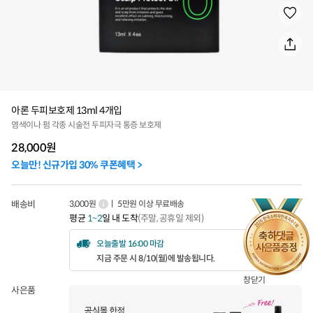
아론 두피보호제 13ml 4개입
염색이나 펌 각종 시술전 두피자극 통증 보호제
28,000
원
오늘만! 신규가입 30% 쿠폰혜택 >
배송비
3,000원
ㅣ 5만원 이상 무료배송
평균
1~2
일 내 도착
(주말, 공휴일 제외)
오늘출발 16:00 마감
지금 주문 시 8/10(월)에 발송됩니다.
창닫기
사은품