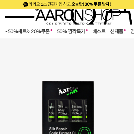
카카오 1초 간편가입 하고
오늘만! 30% 쿠폰 받자!
~50%세트& 20%쿠폰
50% 깜짝특가
베스트
신제품
로페셔널