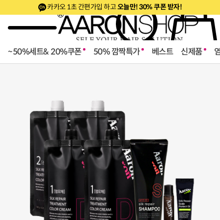
카카오 1초 간편가입 하고
오늘만! 30% 쿠폰 받자!
~50%세트& 20%쿠폰
50% 깜짝특가
베스트
신제품
로페셔널