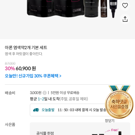
아론 염색약2개 기본 세트
염색 후 머릿결이 좋아진다.
87,000
30%
60,900
원
오늘만! 신규가입 30% 쿠폰혜택 >
배송비
3,000원
ㅣ 5만원 이상 무료배송
평균
1~2
일 내 도착
(주말, 공휴일 제외)
오늘출발
11 : 50 : 01 내에 결제 시 오늘 발송됩니다.
창닫기
사은품