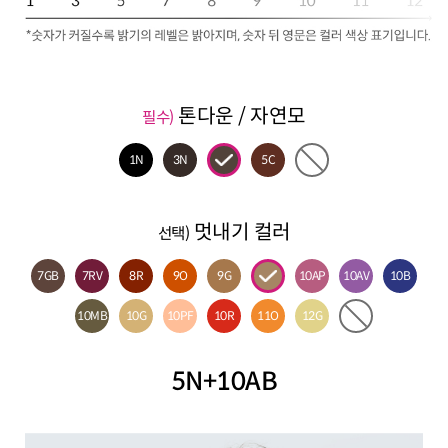
톤다운 / 자연모
필수)
1N
3N
5C
멋내기 컬러
선택)
7GB
7RV
8R
9O
9G
10AP
10AV
10B
10MB
10G
10PF
10R
11O
12G
5N+10AB