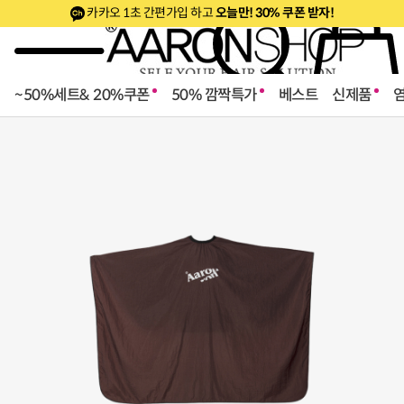
 간편가입 하고
오늘만! 30% 쿠폰 받자!
카카오 1초
~50%세트& 20%쿠폰
50% 깜짝특가
베스트
신제품
로페셔널