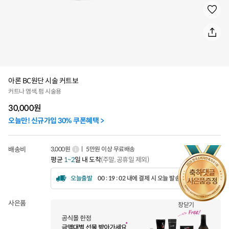
아론 BC원단 시술 커트보
커트나 염색, 펌 시술용
30,000
원
오늘만! 신규가입 30% 쿠폰혜택 >
배송비
3,000원
ㅣ 5만원 이상 무료배송
평균
1~2
일 내 도착
(주말, 공휴일 제외)
오늘출발
00 : 19 : 00 내에 결제 시 오늘 발송됩니다.
사은품
창닫기