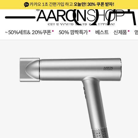
카카오 1초 간편가입 하고
오늘만! 30% 쿠폰 받자!
~50%세트& 20%쿠폰
50% 깜짝특가
베스트
신제품
로페셔널