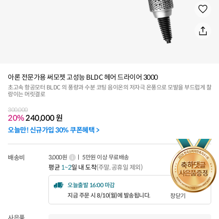
아론 전문가용 써모젯 고성능 BLDC 헤어 드라이어 3000
초고속 항공모터 BLDC 의 풍량과 수분 코팅 음이온의 저자극 온풍으로 모발을 부드럽게 찰
랑이는 머릿결로
300,000
20%
240,000
원
오늘만! 신규가입 30% 쿠폰혜택 >
배송비
3,000원
ㅣ 5만원 이상 무료배송
평균
1~2
일 내 도착
(주말, 공휴일 제외)
오늘출발 16:00 마감
지금 주문 시 8/10(월)에 발송됩니다.
창닫기
사은품