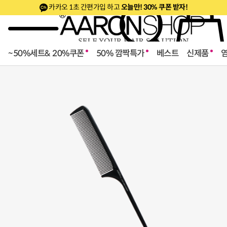
카카오 1초 간편가입 하고
오늘만! 30% 쿠폰 받자!
~50%세트& 20%쿠폰
50% 깜짝특가
베스트
신제품
로페셔널