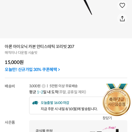
아론 아이오닉 카본 안티스테틱 꼬리빗 207
매직이나 다운펌 시술빗
15,000
원
오늘만! 신규가입 30% 쿠폰혜택 >
배송비
3,000원
ㅣ 5만원 이상 무료배송
평균
1~2
일 내 도착
(주말, 공휴일 제외)
오늘출발 16:00 마감
지금 주문 시 내일 8/10(월)에 발송됩니다.
창닫기
사은품