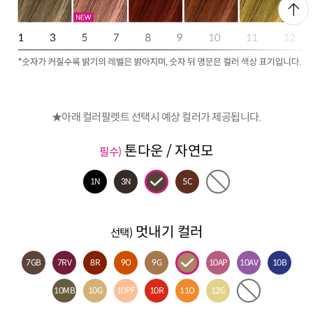
★아래 컬러팔렛트 선택시 예상 컬러가 제공됩니다.
톤다운 / 자연모
필수)
1N
3N
5C
멋내기 컬러
선택)
7GB
7RV
8R
9O
9G
10AP
10AV
10B
10MB
10G
10PF
10R
11O
12G