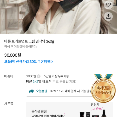
아론 트리트먼트 크림 염색약 360g
염색 후 머릿결이 좋아진다.
30,000
원
오늘만! 신규가입 30% 쿠폰혜택 >
배송비
3,000원
ㅣ 5만원 이상 무료배송
평균
1~2
일 내 도착
(주말, 공휴일 제외)
오늘출발
09 : 01 : 21 내에 결제 시 오늘 발송됩니다.
사은품
창닫기