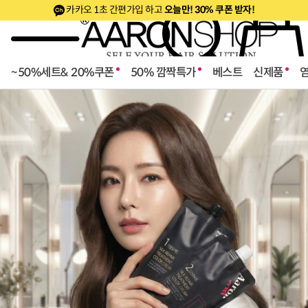
카카오 1초 간편가입 하고
오늘만! 30% 쿠폰 받자!
~50%세트& 20%쿠폰
50% 깜짝특가
베스트
신제품
로페셔널