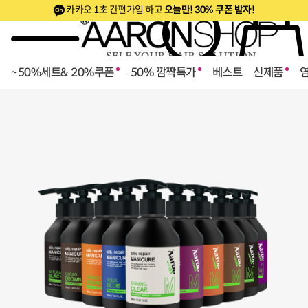
카카오 1초 간편가입 하고
오늘만! 30% 쿠폰 받자!
~50%세트& 20%쿠폰
50% 깜짝특가
베스트
신제품
로페셔널