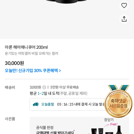
아론 헤어매니큐어 200ml
윤기있는 머릿결의 비밀 오래가는 컬러
30,000
원
오늘만! 신규가입 30% 쿠폰혜택 >
배송비
3,000원
ㅣ 5만원 이상 무료배송
평균
1~2
일 내 도착
(주말, 공휴일 제외)
오늘출발
05 : 16 : 22 내에 결제 시 오늘 발송됩니다.
사은품
창닫기