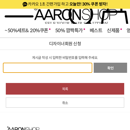
카카오 1초 간편가입 하고
오늘만! 30% 쿠폰 받자!
~50%세트& 20%쿠폰
50% 깜짝특가
베스트
신제품
디자이너회원 신청
게시글 작성 시 입력한 비밀번호를 입력해 주세요.
확인
목록
취소
로페셔널