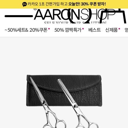
카카오 1초 간편가입 하고
오늘만! 30% 쿠폰 받자!
~50%세트& 20%쿠폰
50% 깜짝특가
베스트
신제품
로페셔널