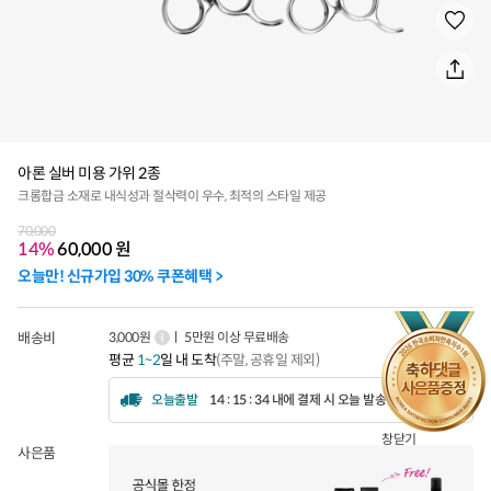
아론 실버 미용 가위 2종
크롬합금 소재로 내식성과 절삭력이 우수, 최적의 스타일 제공
70,000
14%
60,000
원
오늘만! 신규가입 30% 쿠폰혜택 >
배송비
3,000원
ㅣ 5만원 이상 무료배송
평균
1~2
일 내 도착
(주말, 공휴일 제외)
오늘출발
14 : 15 : 32 내에 결제 시 오늘 발송됩니다.
창닫기
사은품