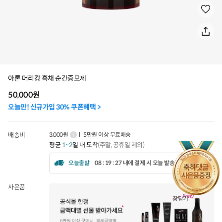
아론 머리캉 흑채 순간증모제
50,000
원
오늘만! 신규가입 30% 쿠폰혜택 >
배송비
3,000원
ㅣ 5만원 이상 무료배송
평균
1~2
일 내 도착
(주말, 공휴일 제외)
오늘출발
08 : 19 : 25 내에 결제 시 오늘 발송됩니다.
사은품
창닫기