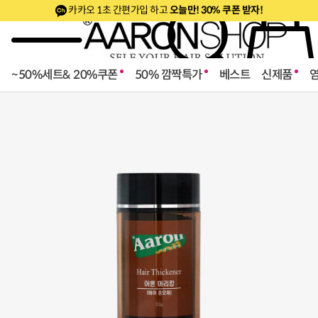
카카오 1초 간편가입 하고
오늘만! 30% 쿠폰 받자!
~50%세트& 20%쿠폰
50% 깜짝특가
베스트
신제품
로페셔널