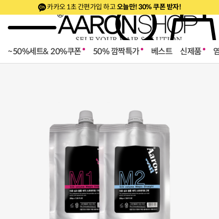
카카오 1초 간편가입 하고
오늘만! 30% 쿠폰 받자!
~50%세트& 20%쿠폰
50% 깜짝특가
베스트
신제품
로페셔널