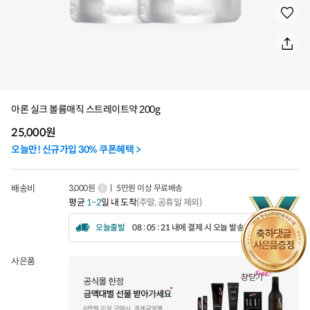
아론 실크 볼륨매직 스트레이트약 200g
25,000
원
오늘만! 신규가입 30% 쿠폰혜택 >
배송비
3,000원
ㅣ 5만원 이상 무료배송
평균
1~2
일 내 도착
(주말, 공휴일 제외)
오늘출발
08 : 05 : 19 내에 결제 시 오늘 발송됩니다.
사은품
창닫기