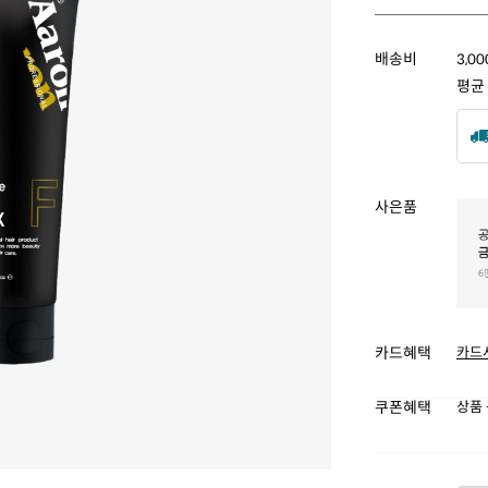
배송비
3,0
평균
사은품
카드혜택
카드
쿠폰혜택
상품 