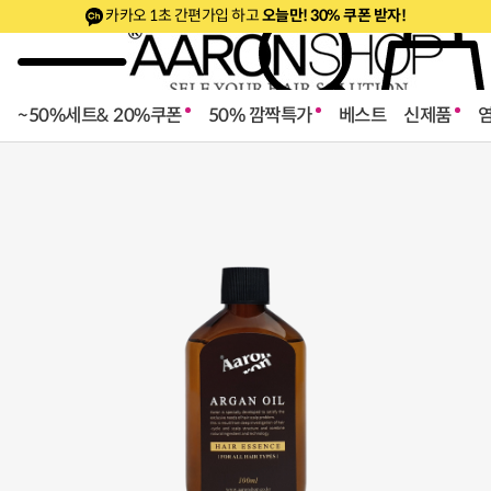
카카오 1초 간편가입 하고
오늘만! 30% 쿠폰 받자!
~50%세트& 20%쿠폰
50% 깜짝특가
베스트
신제품
로페셔널