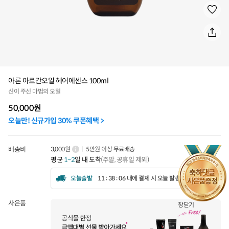
아론 아르간오일 헤어에센스 100ml
신이 주신 마법의 오일
50,000
원
오늘만! 신규가입 30% 쿠폰혜택 >
배송비
3,000원
ㅣ 5만원 이상 무료배송
평균
1~2
일 내 도착
(주말, 공휴일 제외)
오늘출발
11 : 38 : 02 내에 결제 시 오늘 발송됩니다.
사은품
창닫기