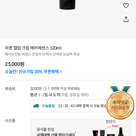
아론 컬업 크림 헤어에센스 120ml
웨이브전용 에센스 모발의 탄력과 강력한 보습력 제공
25,000
원
오늘만! 신규가입 30% 쿠폰혜택 >
배송비
3,000원
ㅣ 5만원 이상 무료배송
평균
1~2
일 내 도착
(주말, 공휴일 제외)
오늘출발
12 : 32 : 40 내에 결제 시 오늘 발송됩니다.
사은품
창닫기