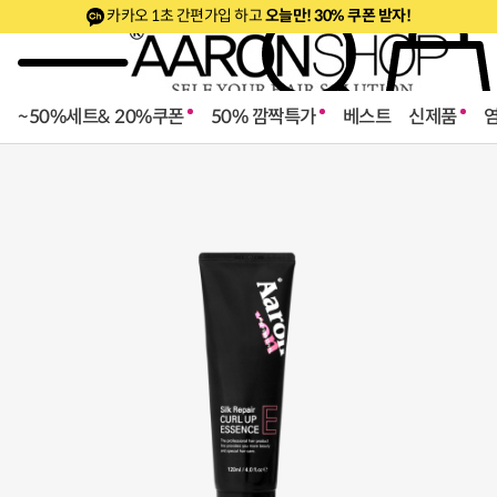
카카오 1초 간편가입 하고
오늘만! 30% 쿠폰 받자!
~50%세트& 20%쿠폰
50% 깜짝특가
베스트
신제품
로페셔널