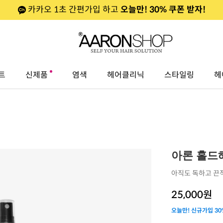
카카오 1초 간편가입 하고
오늘만! 30% 쿠폰 받자!
트
신제품
염색
헤어클리닉
스타일링
헤
아론 홀드헤
아직도 독하고 끈
25,000
원
오늘만! 신규가입 30