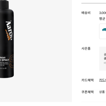
배송비
3,0
평균
사은품
카드혜택
카드
쿠폰혜택
상품 