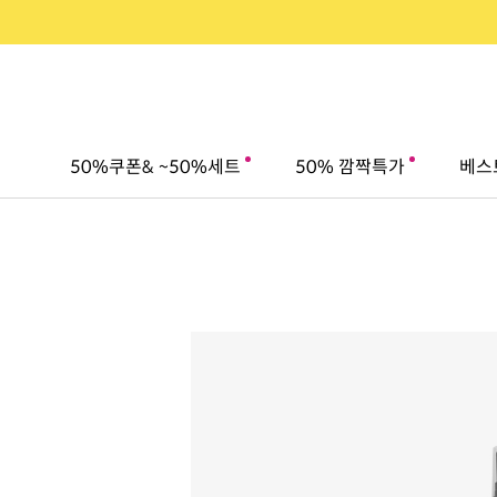
50%쿠폰& ~50%세트
50% 깜짝특가
베스