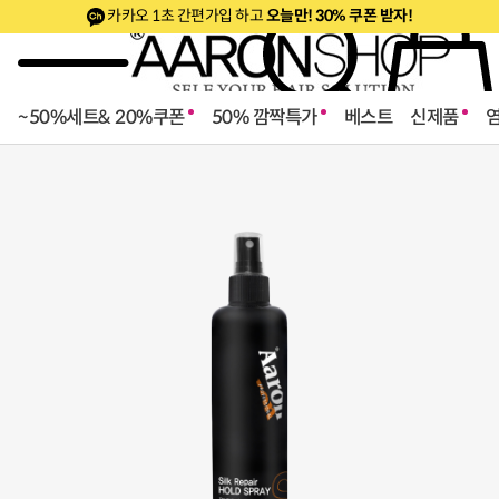
카카오 1초 간편가입 하고
오늘만! 30% 쿠폰 받자!
~50%세트& 20%쿠폰
50% 깜짝특가
베스트
신제품
로페셔널