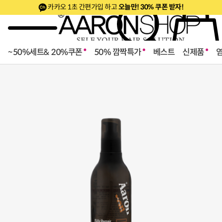
카카오 1초 간편가입 하고
오늘만! 30% 쿠폰 받자!
~50%세트& 20%쿠폰
50% 깜짝특가
베스트
신제품
로페셔널