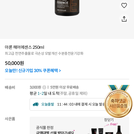
아론 헤어에센스 250ml
최고급 천연추출물로 극손상 모발개선 수분충전윤기강화
50,000
원
오늘만! 신규가입 30% 쿠폰혜택 >
배송비
3,000원
ㅣ 5만원 이상 무료배송
평균
1~2
일 내 도착
(주말, 공휴일 제외)
오늘출발
11 : 44 : 01 내에 결제 시 오늘 발송됩니다.
사은품
창닫기