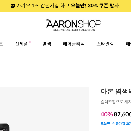
카카오 1초 간편가입 하고
오늘만! 30% 쿠폰 받자!
트
신제품
염색
헤어클리닉
스타일링
헤
아론 염색
컬러조합으로 새치
40%
87,60
오늘만! 신규가입 30