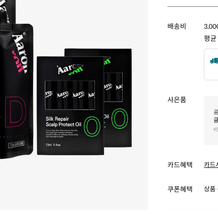
배송비
3,0
평균
사은품
카드혜택
카드
쿠폰혜택
상품 