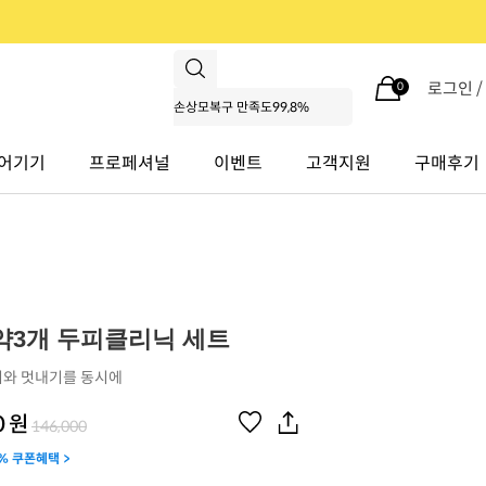
로그인 
0
어기기
프로페셔널
이벤트
고객지원
구매후기
약3개 두피클리닉 세트
와 멋내기를 동시에
0
원
146,000
% 쿠폰혜택 >