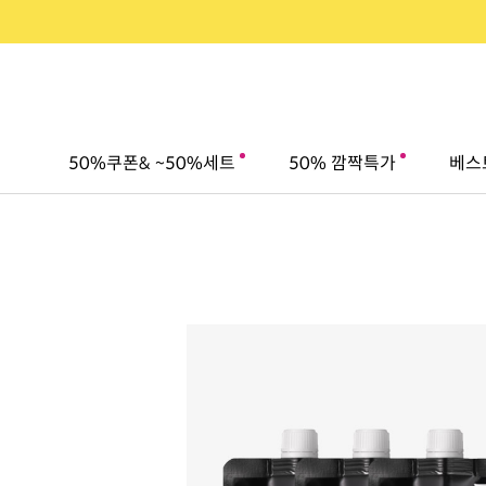
50%쿠폰& ~50%세트
50% 깜짝특가
베스