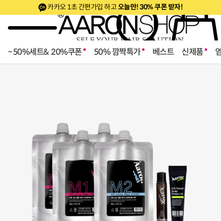
카카오 1초 간편가입 하고
오늘만! 30% 쿠폰 받자!
~50%세트& 20%쿠폰
50% 깜짝특가
베스트
신제품
로페셔널