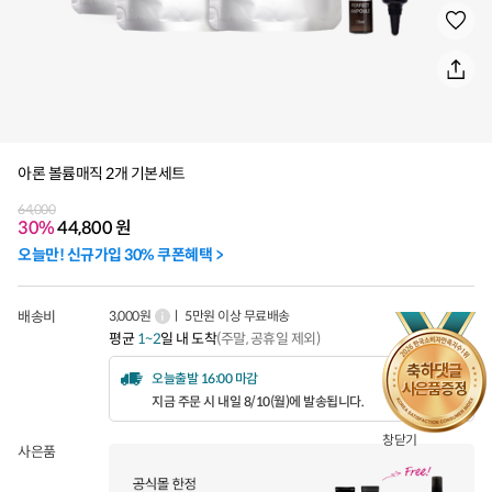
아론 볼륨매직 2개 기본세트
64,000
30%
44,800
원
오늘만! 신규가입 30% 쿠폰혜택 >
배송비
3,000원
ㅣ 5만원 이상 무료배송
평균
1~2
일 내 도착
(주말, 공휴일 제외)
오늘출발 16:00 마감
지금 주문 시 내일 8/10(월)에 발송됩니다.
창닫기
사은품