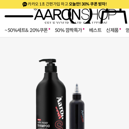
카카오 1초 간편가입 하고
오늘만! 30% 쿠폰 받자!
~50%세트& 20%쿠폰
50% 깜짝특가
베스트
신제품
로페셔널