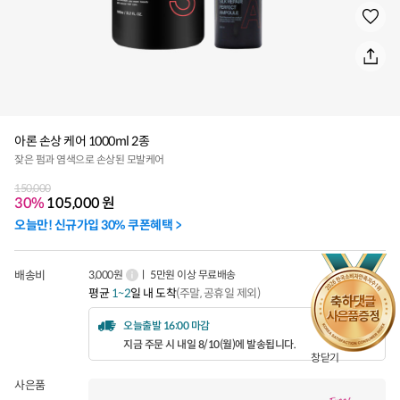
아론 손상 케어 1000ml 2종
잦은 펌과 염색으로 손상된 모발케어
150,000
30%
105,000
원
오늘만! 신규가입 30% 쿠폰혜택 >
배송비
3,000원
ㅣ 5만원 이상 무료배송
평균
1~2
일 내 도착
(주말, 공휴일 제외)
오늘출발 16:00 마감
지금 주문 시 내일 8/10(월)에 발송됩니다.
창닫기
사은품