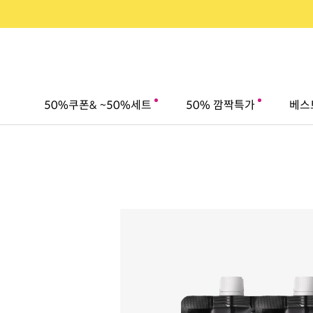
50%쿠폰& ~50%세트
50% 깜짝특가
베스