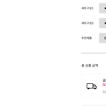
세트구성1
세트구성2
추천제품
총 상품 금액