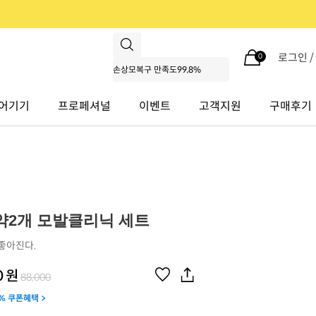
로그인 
0
어기기
프로페셔널
이벤트
고객지원
구매후기
약2개 모발클리닉 세트
좋아진다.
0
원
88,000
% 쿠폰혜택 >