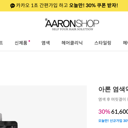
카카오 1초 간편가입 하고
오늘만! 30% 쿠폰 받자!
트
신제품
염색
헤어클리닉
스타일링
헤
아론 염색
염색 후 머릿결이 
30%
61,60
오늘만! 신규가입 30