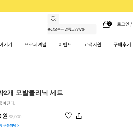
로그인 
0
어기기
프로페셔널
이벤트
고객지원
구매후기
약2개 모발클리닉 세트
좋아진다.
0
원
88,000
% 쿠폰혜택 >