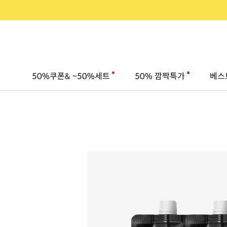
50%쿠폰& ~50%세트
50% 깜짝특가
베스