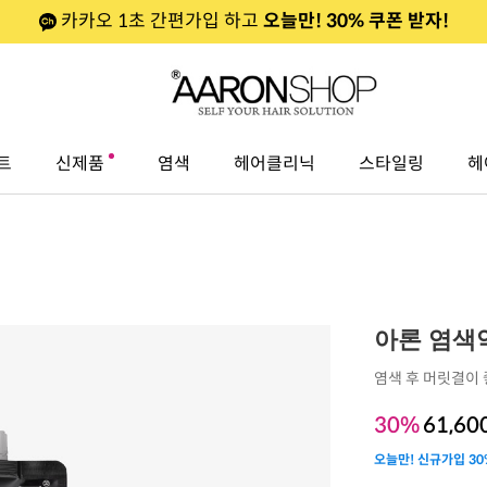
카카오 1초 간편가입 하고
오늘만! 30% 쿠폰 받자!
트
신제품
염색
헤어클리닉
스타일링
헤
아론 염색
염색 후 머릿결이 
30%
61,60
오늘만! 신규가입 30