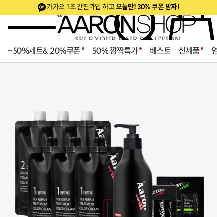
카카오 1초 간편가입 하고
오늘만! 30% 쿠폰 받자!
~50%세트& 20%쿠폰
50% 깜짝특가
베스트
신제품
로페셔널