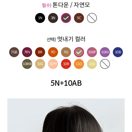
톤다운 / 자연모
필수)
1N
3N
5C
멋내기 컬러
선택)
7GB
7RV
8R
9O
9G
10AP
10AV
10B
10MB
10G
10PF
10R
11O
12G
5N+10AB