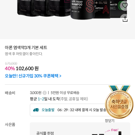
아론 염색약3개 기본 세트
염색 후 머릿결이 좋아진다.
171,000
40%
102,600
원
오늘만! 신규가입 30% 쿠폰혜택 >
배송비
3,000원
ㅣ 5만원 이상 무료배송
평균
1~2
일 내 도착
(주말, 공휴일 제외)
오늘출발
06 : 29 : 30 내에 결제 시 오늘 발송됩니다.
창닫기
사은품