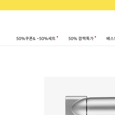
50%쿠폰& ~50%세트
50% 깜짝특가
베스