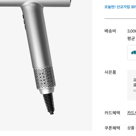
오늘만! 신규가입 30
배송비
3,0
평균
사은품
카드혜택
카드
쿠폰혜택
상품 