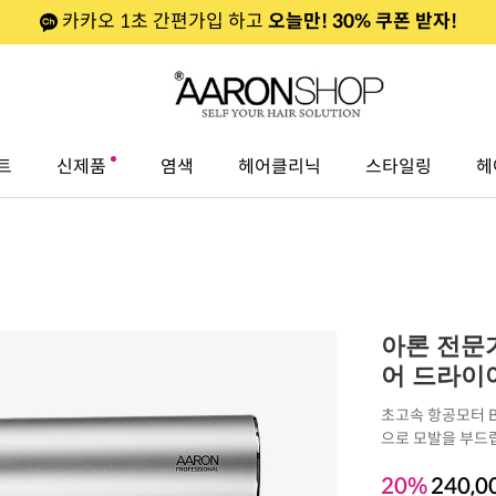
카카오 1초 간편가입 하고
오늘만! 30% 쿠폰 받자!
트
신제품
염색
헤어클리닉
스타일링
헤
아론 전문가
어 드라이어
초고속 항공모터 B
으로 모발을 부드
20%
240,0