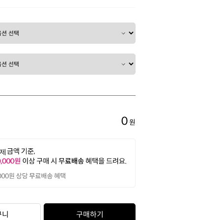
0
원
구니
구매하기