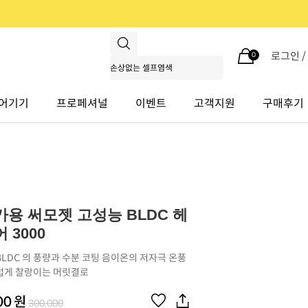
로그인 
0
어기기
프로페셔널
이벤트
고객지원
구매후기
용 써모젯 고성능 BLDC 헤
 3000
LDC 의 풍량과 수분 코팅 음이온의 저자극 온풍
럽게 찰랑이는 머릿결로
00
원
300,000