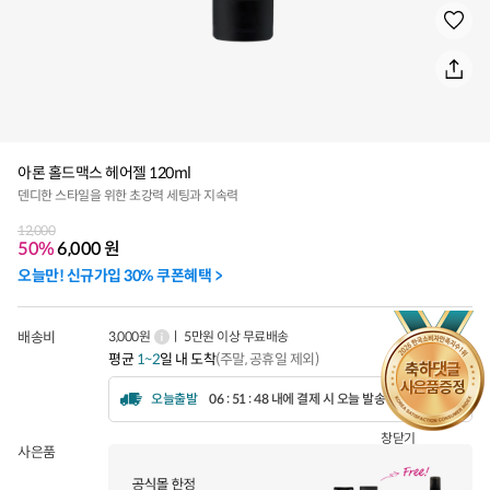
아론 홀드맥스 헤어젤 120ml
덴디한 스타일을 위한 초강력 세팅과 지속력
12,000
50%
6,000
원
오늘만! 신규가입 30% 쿠폰혜택 >
배송비
3,000원
ㅣ 5만원 이상 무료배송
평균
1~2
일 내 도착
(주말, 공휴일 제외)
오늘출발
06 : 51 : 45 내에 결제 시 오늘 발송됩니다.
창닫기
사은품