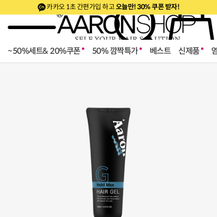
카카오 1초 간편가입 하고
오늘만! 30% 쿠폰 받자!
~50%세트& 20%쿠폰
50% 깜짝특가
베스트
신제품
로페셔널