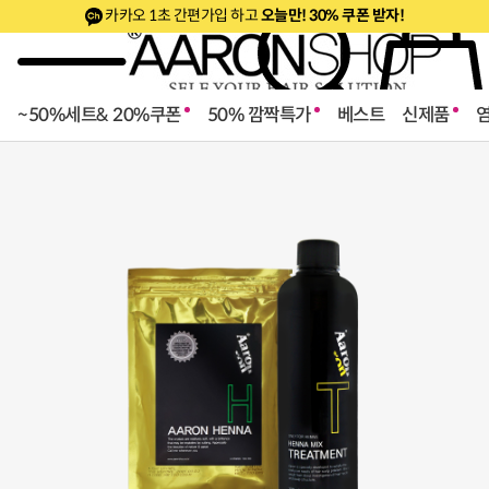
카카오 1초 간편가입 하고
오늘만! 30% 쿠폰 받자!
~50%세트& 20%쿠폰
50% 깜짝특가
베스트
신제품
로페셔널