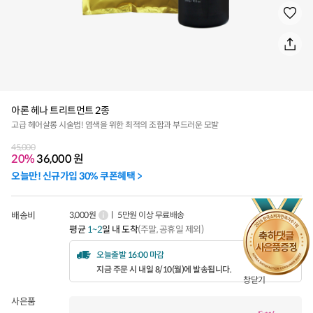
아론 헤나 트리트먼트 2종
고급 헤어살롱 시술법! 염색을 위한 최적의 조합과 부드러운 모발
45,000
20%
36,000
원
오늘만! 신규가입 30% 쿠폰혜택 >
배송비
3,000원
ㅣ 5만원 이상 무료배송
평균
1~2
일 내 도착
(주말, 공휴일 제외)
오늘출발 16:00 마감
지금 주문 시 내일 8/10(월)에 발송됩니다.
창닫기
사은품